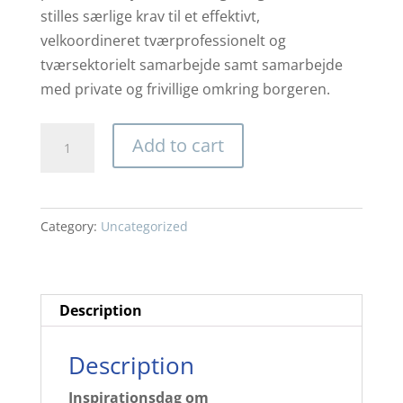
stilles særlige krav til et effektivt,
velkoordineret tværprofessionelt og
tværsektorielt samarbejde samt samarbejde
med private og frivillige omkring borgeren.
Introduktionsdag
Add to cart
til
Professionsudvikling
Aarhus
Category:
Uncategorized
quantity
Description
Description
Inspirationsdag om