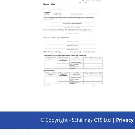
© Copyright - Schillings CTS Ltd |
Privacy 