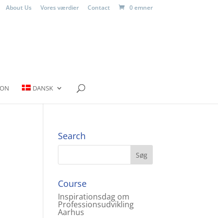
About Us
Vores værdier
Contact
0 emner
ION
DANSK
Search
Course
Inspirationsdag om
Professionsudvikling
Aarhus