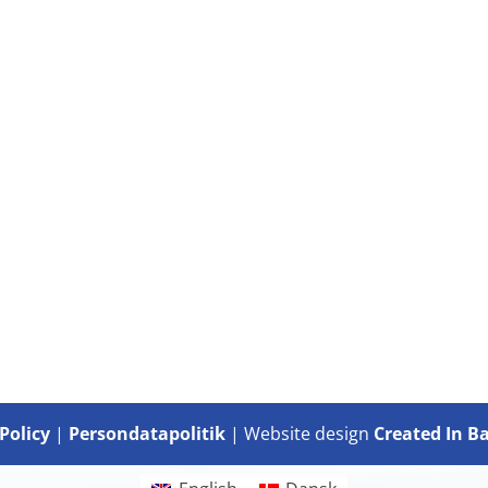
Policy
|
Persondatapolitik
| Website design
Created In B