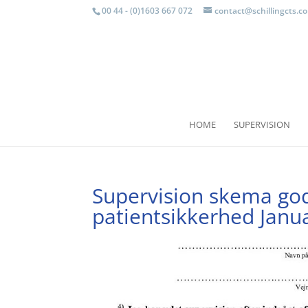
00 44 - (0)1603 667 072
contact@schillingcts.c
HOME
SUPERVISION
Supervision skema god
patientsikkerhed Janu